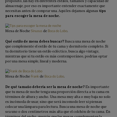
propósito, las hay en diferentes estilos, tamaños y capacidad de
almacenaje, por eso es importante entender exactamente que
necesitas antes de comprar una. Aqui les dejamos algunas
tips
para escoger la mesa de noche.
Mesa de Noche
de
.
Sinuous
Boca do Lobo
Qué estilo de mesa debes buscar?
Busca una mesa de noche
que complemente el estilo de tu cama y dormitorio completo. Si
tu dormitorio tiene un estilo ecléctico, busca algo vintage,
mientras que si tu estilo es más contemporáneo, podrías optar
por una mesa simple, lineal y moderna.
Mesa de Noche
de
.
Frank
Boca do Lobo
De qué tamaño debería ser la mesa de noche?
Es importante
que tu mesa de noche tenga una proporción directa a tu cama en
términos de altura y ancho. Una mesa muy alta o muy baja no solo
es incómoda de usar, sino que será incomodo leer si piensas
colocar una lámpara para lectura. Busca una mesa de noche que
sea uno o dos centímetros más alta que el colchón de tu cama. En
términos del ancho, querrás que las mesas complementen la