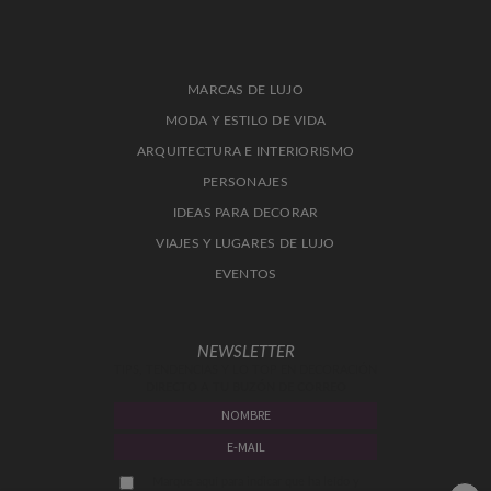
MARCAS DE LUJO
MODA Y ESTILO DE VIDA
ARQUITECTURA E INTERIORISMO
PERSONAJES
IDEAS PARA DECORAR
VIAJES Y LUGARES DE LUJO
EVENTOS
NEWSLETTER
TIPS, TENDENCIAS Y LO TOP EN DECORACIÓN
DIRECTO A TU BUZÓN DE CORREO
Marque aquí para indicar que ha leído y