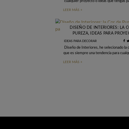
cualquier proyecto o ideas que tengas p
un diseño de Interior. Todos estes apa
LEER MÁS +
inspirados
DISEÑO DE INTERIORES: LA 
PUREZA, IDEAS PARA PROY
LUJUOSOS EN BLANCO
IDEAS PARA DECORAR
Diseño de Interiores, he selecionado la 
que es siempre una tendencia para cualq
o proyecto lujuosos, la color, ha 
LEER MÁS +