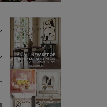
:
VO
:
VO
TE