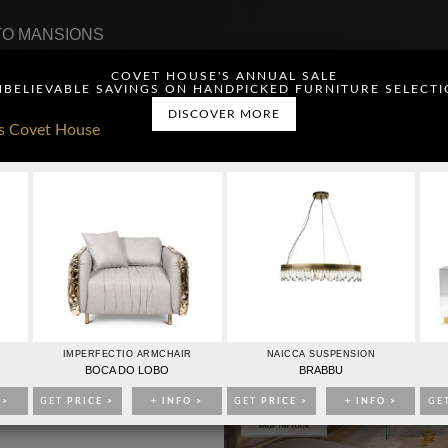
O MANSIONS
COVET HOUSE'S ANNUAL SALE
BELIEVABLE SAVINGS ON HANDPICKED FURNITURE SELECT
DISCOVER MORE
ou have read and agree to
CONTACTO
PUBLICIDAD
IMPERFECTIO ARMCHAIR
NAICCA SUSPENSION
BOCA DO LOBO
BRABBU
 >
GET
PRICE >
+ INFO >
GET
PRICE >
+ INFO >
GE