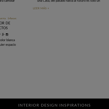
ara cambiar
una Casa, del pasado hasta al futuro es solo un
radores son
pequeño paso. ¿Hay algo
LEER MÁS +
COR DE
ECTOS
color blanca
uier espacio
sido
INTERIOR DESIGN INSPIRATIONS