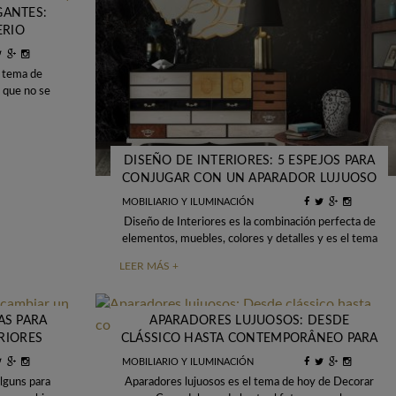
GANTES:
ERIO
l tema de
r que no se
DISEÑO DE INTERIORES: 5 ESPEJOS PARA
CONJUGAR CON UN APARADOR LUJUOSO
MOBILIARIO Y ILUMINACIÓN
Diseño de Interiores es la combinación perfecta de
elementos, muebles, colores y detalles y es el tema
de un viernes. Los espejos son
LEER MÁS +
AS PARA
APARADORES LUJUOSOS: DESDE
RIORES
CLÁSSICO HASTA CONTEMPORÂNEO PARA
CADA PROYECTO LUJUOSO
MOBILIARIO Y ILUMINACIÓN
lguns para
Aparadores lujuosos es el tema de hoy de Decorar