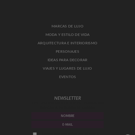
MARCAS DE LUJO
MODA Y ESTILO DE VIDA
ARQUITECTURA E INTERIORISMO
PERSONAJES
IDEAS PARA DECORAR
VIAJES Y LUGARES DE LUJO
EVENTOS
NEWSLETTER
TIPS, TENDENCIAS Y LO TOP EN DECORACIÓN
DIRECTO A TU BUZÓN DE CORREO
Marque aquí para indicar que ha leído y