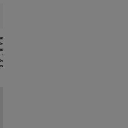
un
de
un
ar
de
as