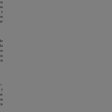
os
na
 y
ón
ar
de
la
on
ta
en
o-
 y
ue
ón
es