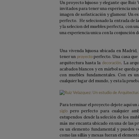
Un proyecto lujuoso y elegante que Ruiz V
invitados para tener una experiencia unc
imagen de sofisticación y glamour. Un es
perfecto. He selecionado la entrada de l
y la selecion del muebles perfecta, con u
una experiencia unica con la conjunción d
Una vivenda lujuosa ubicada en Madrid, 
tener un
perfecto. Una casa que 
proyecto
arquitectura hasta la
. La arq
decoración
acabados blancos y en márbol se queda pe
con muebles fundamentales. Con es un
cualquier lugar del mundo, y esta la prueb
Para terminar el proyecto dejote aqui un
pero perfecto para cualquier ambi
siglo
estupendos desde la seleción de los mubl
más me encanta ubicado en una de las pri
es un elemento fundamental y puedes ve
como las sillás y mesas fueran el element