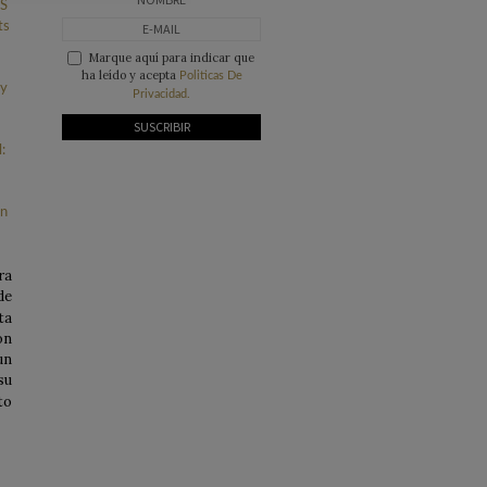
Marque aquí para indicar que
ha leído y acepta
Politicas De
Privacidad.
ra
de
ta
on
un
su
to