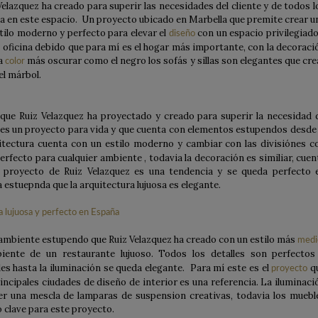
elazquez ha creado para superir las necesidades del cliente y de todos l
ia en este espacio. Un proyecto ubicado en Marbella que premite crear u
tilo moderno y perfecto para elevar el
con un espacio privilegiado
diseño
a oficina debido que para mí es el hogar más importante, con la decoraci
na
más oscurar como el negro los sofás y sillas son elegantes que cre
color
el márbol.
que Ruiz Velazquez ha proyectado y creado para superir la necesidad 
es un proyecto para vida y que cuenta con elementos estupendos desde 
uitectura cuenta con un estilo moderno y cambiar con las divisiónes c
rfecto para cualquier ambiente , todavia la decoración es similiar, cuen
 proyecto de Ruiz Velazquez es una tendencia y se queda perfecto 
a estuepnda que la arquitectura lujuosa es elegante.
 ambiente estupendo que Ruiz Velazquez ha creado con un estilo más
medi
ente de un restaurante lujuoso. Todos los detalles son perfectos
es hasta la iluminación se queda elegante. Para mí este es el
q
proyecto
ncipales ciudades de diseño de interior es una referencia. La iluminaci
r una mescla de lamparas de suspension creativas, todavia los muebl
o clave para este proyecto.