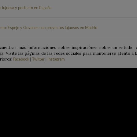
ismo: Espejo y Goyanes con proyectos lujuosos en Madrid
cuentrar más informaciónes sobre inspiraciónes sobre un estudio 
z. Visite las páginas de las redes sociales para mantenerse atento a l
riores!
|
|
Facebook
Twitter
Instagram