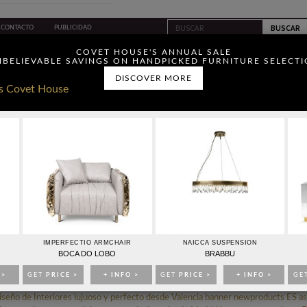
CONTACTO
PUBLICIDAD
ou have read and agree to
COVET HOUSE'S ANNUAL SALE
BELIEVABLE SAVINGS ON HANDPICKED FURNITURE SELECT
DISCOVER MORE
IDEAS PARA DECORAR
EVENTOS
EBOOKS
TIENDA
UDIO DE ARQUITECTURA LUJUOSA Y PERFECTO EN
ESPAÑA
IMPERFECTIO ARMCHAIR
NAICCA SUSPENSION
BOCA DO LOBO
BRABBU
 >
GET
PRICE >
+ INFO >
GET
PRICE >
+ INFO >
GE