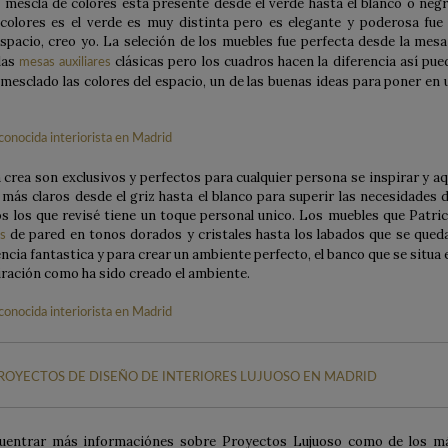
escla de colores esta presente desde el verde hasta el blanco o negr
colores es el verde es muy distinta pero es elegante y poderosa fue 
pacio, creo yo. La seleción de los muebles fue perfecta desde la mesa
las
clásicas pero los cuadros hacen la diferencia así pue
mesas auxiliares
 mesclado las colores del espacio, un de las buenas ideas para poner en 
 crea son exclusivos y perfectos para cualquier persona se inspirar y aq
 más claros desde el griz hasta el blanco para superir las necesidades d
s los que revisé tiene un toque personal unico. Los muebles que Patric
de pared en tonos dorados y cristales hasta los labados que se qued
s
ncia fantastica y para crear un ambiente perfecto, el banco que se situa 
iración como ha sido creado el ambiente.
ROYECTOS DE DISEÑO DE INTERIORES LUJUOSO EN MADRID
cuentrar más informaciónes sobre Proyectos Lujuoso como de los m