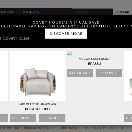
CONTACTO
PUBLICIDAD
ou have read and agree to
COVET HOUSE'S ANNUAL SALE
BELIEVABLE SAVINGS ON HANDPICKED FURNITURE SELECT
DISCOVER MORE
NAICCA SUSPENSION
BRABBU
IDEAS PARA DECORAR
EVENTOS
EBOOKS
TIENDA
GET
PRICE >
+ INFO >
RICIA SANCHIZ UNA RECONOCIDA INTERIORISTA EN
MADRID
IMPERFECTIO ARMCHAIR
BOCA DO LOBO
 >
GET
PRICE >
+ INFO >
GE