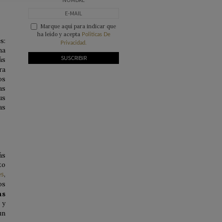
Marque aquí para indicar que
ha leído y acepta
Politicas De
s:
Privacidad.
na
ás
ra
os
as
us
as
ás
to
,
es
os
as
 y
un