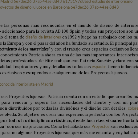
e las personas más reconocidas en el mundo de diseño de interiore
o selecionado para la revista AD 100 Spain y todos sus proyectos son u
do el tema de
en 1992 y luego ha trabajado con los m
diseño de interiores
la Europa y con el pasar del años ha fundado su estudio. El principal pa
ocimiento de los materiales”
y con el trabajo crea espacios exclusivos llen
 reconocimiento Patricia ahora es una de las más importantes interiorist
tletas profesionlaes de élite trabajan con Patricia Sanchiz y claro con s
alidad. Inspiradores y muy detallados todos sus
tienen influenci
espacios
 exclusivos y estupendos a cualquier uno de los Proyectos lujuosos.
sus Proyectos lujuosos, Patricia cuenta con un estudio que crear lós m
 para renovar y superir las necesidades del cliente y con un pun
son distribuidos por todas las divisiónes y el diseño con detalles,
color
e olvida. Su objetivo es crear una experiencia perfecta con los Proyect
por todas las disciplinas artísticas, desde las artes visuales hasta l
ica”
son sus inspiraciónes. Como he hablado sus
son exclusivos
Proyectos
do para mí algunos Proyectos lujuosos que más me encanta y voy hablar 