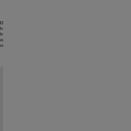
El
Me
de
un
sí