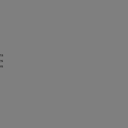
ra
es
os