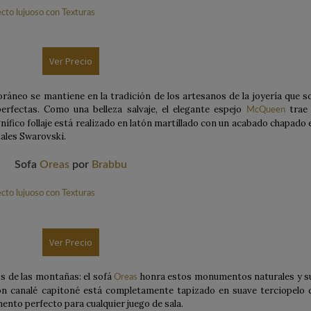
Ver Precio
ráneo se mantiene en la tradición de los artesanos de la joyería que s
erfectas. Como una belleza salvaje, el elegante espejo
trae 
McQueen
ífico follaje está realizado en latón martillado con un acabado chapado 
tales Swarovski.
Sofa
Oreas
por
Brabbu
Ver Precio
os de las montañas: el sofá
honra estos monumentos naturales y s
Oreas
on canalé capitoné está completamente tapizado en suave terciopelo 
mento perfecto para cualquier juego de sala.