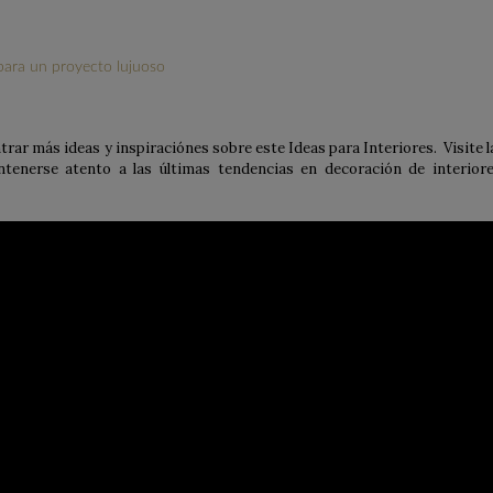
 para un proyecto lujuoso
rar más ideas y inspiraciónes sobre este Ideas para Interiores. Visite l
ntenerse atento a las últimas tendencias en decoración de interiore