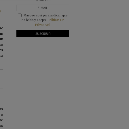
Marque aquí para indicar que
ha leído y acepta
Politicas De
Privacidad.
se
un
un
so
es
ra
as
 o
ue
es