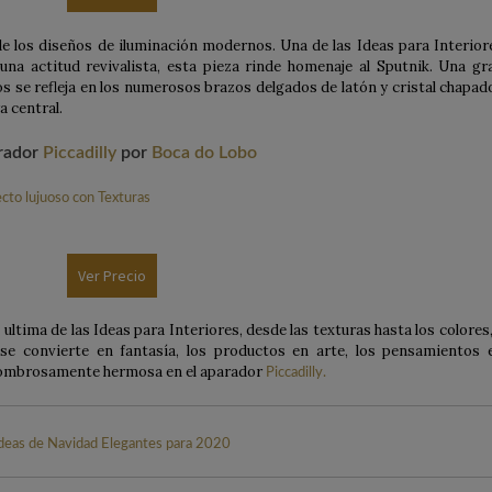
e los diseños de iluminación modernos. Una de las Ideas para Interior
na actitud revivalista, esta pieza rinde homenaje al Sputnik. Una gr
os se refleja en los numerosos brazos delgados de latón y cristal chapad
a central.
rador
Piccadilly
por
Boca do Lobo
Ver Precio
 ultima de las Ideas para Interiores, desde las texturas hasta los colores,
 se convierte en fantasía, los productos en arte, los pensamientos 
asombrosamente hermosa en el aparador
Piccadilly.
deas de Navidad Elegantes para 2020