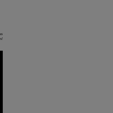
as
s!