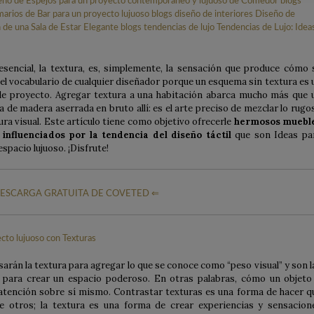
esencial, la textura, es, simplemente, la sensación que produce cómo 
del vocabulario de cualquier diseñador porque un esquema sin textura es 
e proyecto. Agregar textura a una habitación abarca mucho más que 
 de madera aserrada en bruto allí: es el arte preciso de mezclar lo rugo
ra visual. Este artículo tiene como objetivo ofrecerle
hermosos muebl
influenciados por la tendencia del diseño táctil
que son Ideas pa
spacio lujuoso. ¡Disfrute!
ESCARGA GRATUITA DE COVETED ⇐
arán la textura para agregar lo que se conoce como “peso visual” y son l
 para crear un espacio poderoso. En otras palabras, cómo un objeto
a atención sobre sí mismo. Contrastar texturas es una forma de hacer q
 otros; la textura es una forma de crear experiencias y sensacion