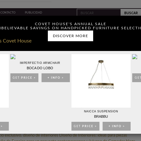
CONTACTO
PUBLICIDAD
ou have read and agree to
COVET HOUSE'S ANNUAL SALE
BELIEVABLE SAVINGS ON HANDPICKED FURNITURE SELECT
DISCOVER MORE
IMPERFECTIO ARMCHAIR
BOCA DO LOBO
IDEAS PARA DECORAR
EVENTOS
EBOOKS
TIENDA
GET
PRICE >
+ INFO >
GE
ELLEZA PARA UN PROYECTO LUJUOSO CON TEXTURAS
NAICCA SUSPENSION
BRABBU
 >
GET
PRICE >
+ INFO >