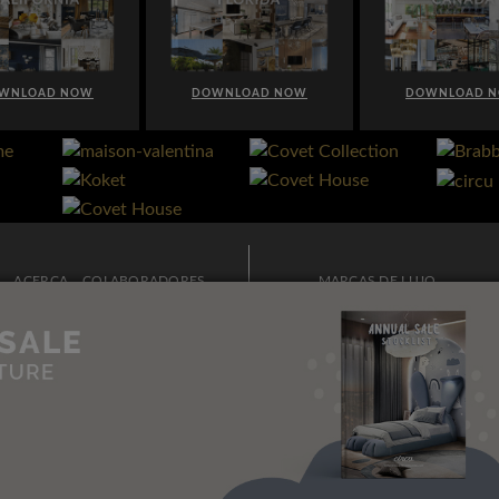
WNLOAD NOW
DOWNLOAD NOW
DOWNLOAD 
ACERCA
COLABORADORES
MARCAS DE LUJO
PUBLICIDAD
BOLETÍN
MODA Y ESTILO DE VIDA
CONTACTO
ARQUITECTURA E
INTERIORISMO
POLITICAS DE PRIVACIDAD
PERSONAJES
MAPA DEL SITIO
IDEAS PARA DECORAR
VIAJES Y LUGARES DE LUJO
EVENTOS