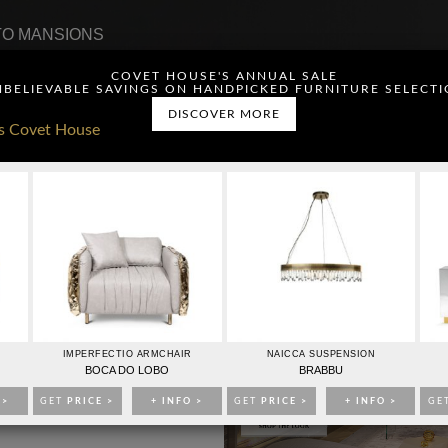
O MANSIONS
COVET HOUSE'S ANNUAL SALE
BELIEVABLE SAVINGS ON HANDPICKED FURNITURE SELECT
DISCOVER MORE
ou have read and agree to
CONTACTO
PUBLICIDAD
IMPERFECTIO ARMCHAIR
NAICCA SUSPENSION
BOCA DO LOBO
BRABBU
 >
GET
PRICE >
+ INFO >
GET
PRICE >
+ INFO >
GE