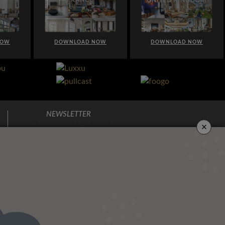
NOW
DOWNLOAD NOW
DOWNLOAD NOW
NEWSLETTER
×
TIPS, TENDENCIAS Y LO TOP EN
DECORACIÓN
DIRECTO A TU BUZÓN DE CORREO
Marque aquí para indicar que ha
leído y acepta
Politicas De Privacidad.