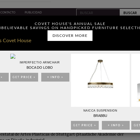
CONTACTO
PUBLICIDAD
ou have read and agree to
COVET HOUSE'S ANNUAL SALE
BELIEVABLE SAVINGS ON HANDPICKED FURNITURE SELECT
DISCOVER MORE
IMPERFECTIO ARMCHAIR
BOCA DO LOBO
IDEAS PARA DECORAR
EVENTOS
EBOOKS
TIENDA
 >
GET
PRICE >
+ INFO >
DISEÑADOR DE STEFAN DIEZ
NAICCA SUSPENSION
BRABBU
GET
PRICE >
+ INFO >
GE
l diseño de muebles y durante tres años estuvo trabajando de ebanista.
estatal de Artes Plásticas de Stuttgart (Staatliche Akademie der