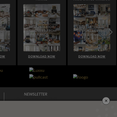
NOW
DOWNLOAD NOW
DOWNLOAD NOW
NEWSLETTER
×
TIPS, TENDENCIAS Y LO TOP EN
DECORACIÓN
DIRECTO A TU BUZÓN DE CORREO