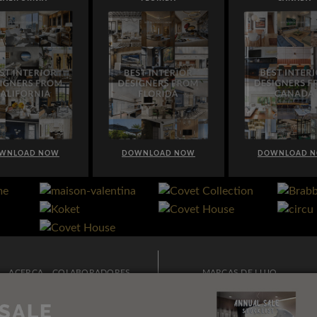
WNLOAD NOW
DOWNLOAD NOW
DOWNLOAD 
ACERCA
COLABORADORES
MARCAS DE LUJO
PUBLICIDAD
BOLETÍN
MODA Y ESTILO DE VIDA
CONTACTO
ARQUITECTURA E