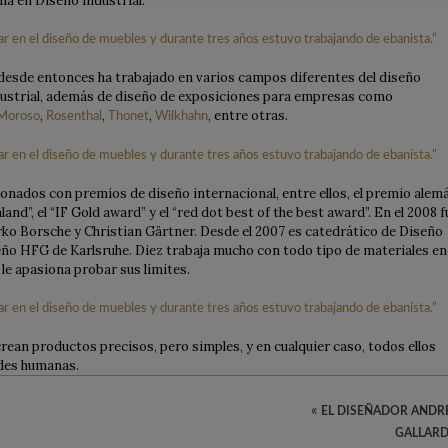
a en Diseño industrial.
 desde entonces ha trabajado en varios campos diferentes del diseño
industrial, además de diseño de exposiciones para empresas como
,
,
,
, entre otras.
Moroso
Rosenthal
Thonet
Wilkhahn
onados con premios de diseño internacional, entre ellos, el premio alem
d”, el “IF Gold award” y el “red dot best of the best award”. En el 2008 f
rko Borsche y Christian Gärtner. Desde el 2007 es catedrático de Diseño
seño HFG de Karlsruhe. Diez trabaja mucho con todo tipo de materiales en
le apasiona probar sus límites.
ean productos precisos, pero simples, y en cualquier caso, todos ellos
ades humanas.
«
EL DISEÑADOR ANDR
GALLAR