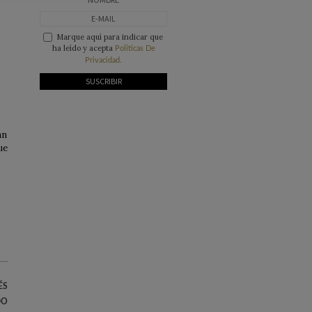
Marque aquí para indicar que
ha leído y acepta
Politicas De
Privacidad.
án
ue
ÉS
DO