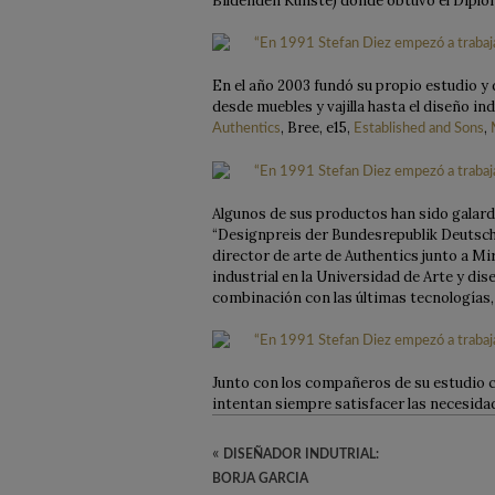
Bildenden Künste) donde obtuvo el Diplom
En el año 2003 fundó su propio estudio y
desde muebles y vajilla hasta el diseño 
, Bree, e15,
,
Authentics
Established and Sons
Algunos de sus productos han sido galard
“Designpreis der Bundesrepublik Deutschlan
director de arte de Authentics junto a Mi
industrial en la Universidad de Arte y di
combinación con las últimas tecnologías, 
Junto con los compañeros de su estudio cr
intentan siempre satisfacer las necesid
«
DISEÑADOR INDUTRIAL:
BORJA GARCIA