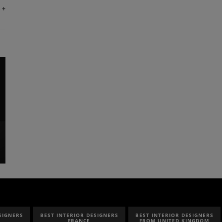
 +
SIGNERS
BEST INTERIOR DESIGNERS
BEST INTERIOR DESIGNERS
FRANCE
FROM UNITED KINGDOM