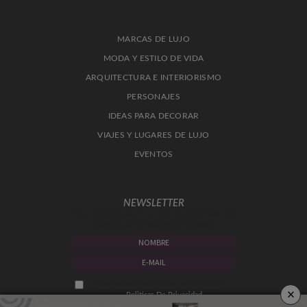
MARCAS DE LUJO
MODA Y ESTILO DE VIDA
ARQUITECTURA E INTERIORISMO
PERSONAJES
IDEAS PARA DECORAR
VIAJES Y LUGARES DE LUJO
EVENTOS
NEWSLETTER
TIPS, TENDENCIAS Y LO TOP EN DECORACIÓN
DIRECTO A TU BUZÓN DE CORREO
Marque aquí para indicar que ha leído y
×
acepta
Politicas De Privacidad.