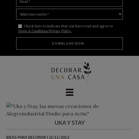
Check here to indicate that you have read and agree to
Terms & Conditions/Privacy Policy.
Skip
to
content
UKA Y STAY
IDEAS PARA DECORAR | 21/11/2012