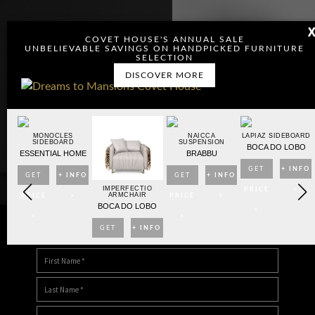
COVET HOUSE'S ANNUAL SALE
UNBELIEVABLE SAVINGS ON HANDPICKED FURNITURE
SELECTION
DISCOVER MORE
OARD
MONOCLES
NAICCA
LAPIAZ SIDEBOARD
SIDEBOARD
SUSPENSION
BO
BOCA DO LOBO
ESSENTIAL HOME
BRABBU
NFO
GET
+ INFO
GET
+ INFO
GET
+ INFO
IMPERFECTIO
>
PRICE
>
ARMCHAIR
PRICE
>
PRICE
>
BOCA DO LOBO
>
>
>
GET
+ INFO
DOWNLOAD DREAMS TO MANSIONS
PRICE
>
>