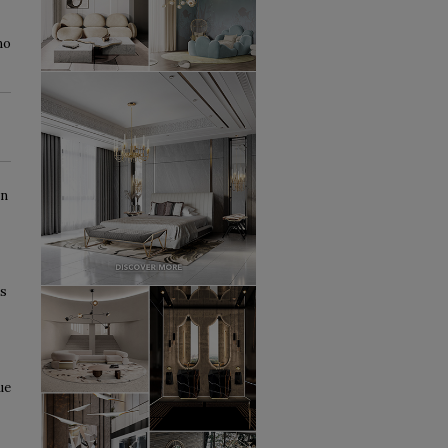
no
on
as
ue