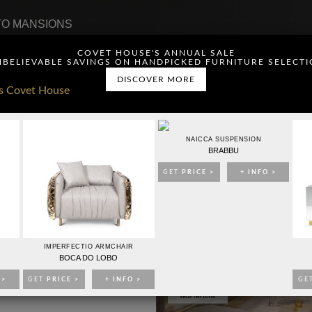
O MANSIONS
COVET HOUSE'S ANNUAL SALE
BELIEVABLE SAVINGS ON HANDPICKED FURNITURE SELECT
DISCOVER MORE
ou have read and agree to
NAICCA SUSPENSION
BRABBU
GET
PRICE >
+ INFO >
CONTACTO
PUBLICIDAD
IMPERFECTIO ARMCHAIR
BOCA DO LOBO
 >
GET
PRICE >
+ INFO >
GE