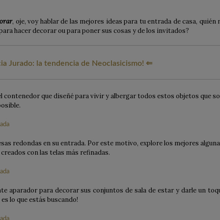
corar
, oje, voy hablar de las mejores ideas para tu entrada de casa, quién 
para hacer decorar ou para poner sus cosas y de los invitados?
a Jurado: la tendencia de Neoclasicismo! ⇐
l contenedor que diseñé para vivir y albergar todos estos objetos que s
osible.
sas redondas en su entrada. Por este motivo, explore los mejores algun
reados con las telas más refinadas.
te aparador para decorar sus conjuntos de sala de estar y darle un toq
 es lo que estás buscando!