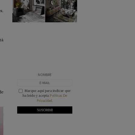
s,
tá
Marque aquí para indicar que
de
ha leído y acepta
Politicas De
Privacidad.