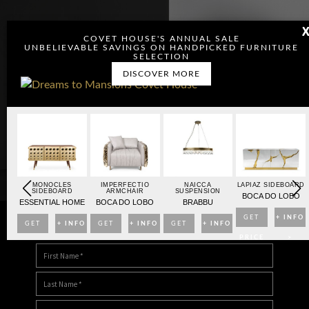
COVET HOUSE'S ANNUAL SALE
UNBELIEVABLE SAVINGS ON HANDPICKED FURNITURE
SELECTION
DISCOVER MORE
OARD
MONOCLES
IMPERFECTIO
NAICCA
LAPIAZ SIDEBOARD
SIDEBOARD
ARMCHAIR
SUSPENSION
BO
BOCA DO LOBO
ESSENTIAL HOME
BOCA DO LOBO
BRABBU
NFO
GET
+ INFO
GET
+ INFO
GET
+ INFO
GET
+ INFO
DOWNLOAD DREAMS TO MANSIONS
>
PRICE
>
PRICE
>
PRICE
>
PRICE
>
>
>
>
>