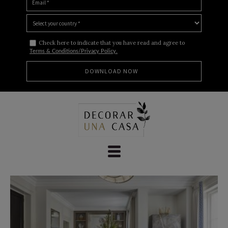
Check here to indicate that you have read and agree to
Terms & Conditions/Privacy Policy.
Skip
to
content