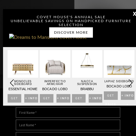
COVET HOUSE'S ANNUAL SALE
UNBELIEVABLE SAVINGS ON HANDPICKED FURNITURE
SELECTION
DISCOVER MORE
OARD
MONOCLES
IMPERFECTIO
NAICCA
LAPIAZ SIDEBOARD
SIDEBOARD
ARMCHAIR
SUSPENSION
BO
BOCA DO LOBO
ESSENTIAL HOME
BOCA DO LOBO
BRABBU
NFO
GET
+ INFO
GET
+ INFO
GET
+ INFO
GET
+ INFO
DOWNLOAD DREAMS TO MANSIONS
>
PRICE
>
PRICE
>
PRICE
>
PRICE
>
>
>
>
>