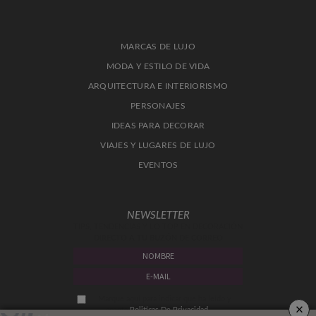
MARCAS DE LUJO
MODA Y ESTILO DE VIDA
ARQUITECTURA E INTERIORISMO
PERSONAJES
IDEAS PARA DECORAR
VIAJES Y LUGARES DE LUJO
EVENTOS
NEWSLETTER
TIPS, TENDENCIAS Y LO TOP EN DECORACIÓN
DIRECTO A TU BUZÓN DE CORREO
Marque aquí para indicar que ha leído y
×
acepta
Politicas De Privacidad.