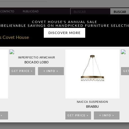
CONTACTO
PUBLICIDAD
ou have read and agree to
COVET HOUSE'S ANNUAL SALE
BELIEVABLE SAVINGS ON HANDPICKED FURNITURE SELECT
DISCOVER MORE
IMPERFECTIO ARMCHAIR
BOCA DO LOBO
IDEAS PARA DECORAR
EVENTOS
EBOOKS
TIENDA
GET
PRICE >
+ INFO >
GE
 UNA
GANTE EN
NAICCA SUSPENSION
a poderosa y
BRABBU
royectos
 >
GET
PRICE >
+ INFO >
l diseño de