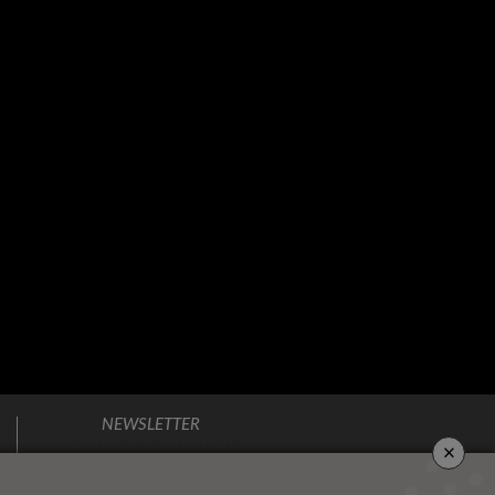
NEWSLETTER
×
TIPS, TENDENCIAS Y LO TOP EN
DECORACIÓN
DIRECTO A TU BUZÓN DE CORREO