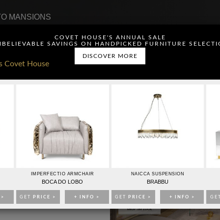
O MANSIONS
COVET HOUSE'S ANNUAL SALE
BELIEVABLE SAVINGS ON HANDPICKED FURNITURE SELECT
DISCOVER MORE
ou have read and agree to
CONTACTO
PUBLICIDAD
IMPERFECTIO ARMCHAIR
NAICCA SUSPENSION
BOCA DO LOBO
BRABBU
 >
GET
PRICE >
+ INFO >
GET
PRICE >
+ INFO >
GE