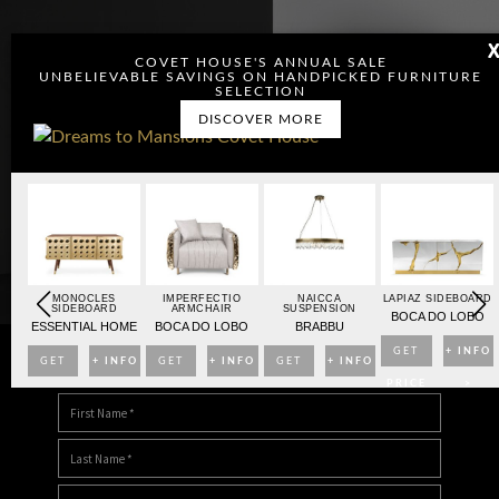
COVET HOUSE'S ANNUAL SALE
UNBELIEVABLE SAVINGS ON HANDPICKED FURNITURE
SELECTION
DISCOVER MORE
OARD
MONOCLES
IMPERFECTIO
NAICCA
LAPIAZ SIDEBOARD
SIDEBOARD
ARMCHAIR
SUSPENSION
BO
BOCA DO LOBO
ESSENTIAL HOME
BOCA DO LOBO
BRABBU
NFO
GET
+ INFO
GET
+ INFO
GET
+ INFO
GET
+ INFO
DOWNLOAD DREAMS TO MANSIONS
>
PRICE
>
PRICE
>
PRICE
>
PRICE
>
>
>
>
>