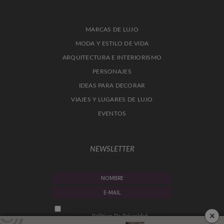
MARCAS DE LUJO
MODA Y ESTILO DE VIDA
ARQUITECTURA E INTERIORISMO
PERSONAJES
IDEAS PARA DECORAR
VIAJES Y LUGARES DE LUJO
EVENTOS
NEWSLETTER
TIPS, TENDENCIAS Y LO TOP EN DECORACIÓN
DIRECTO A TU BUZÓN DE CORREO
Marque aquí para indicar que ha leído y
×
acepta
Politicas De Privacidad.