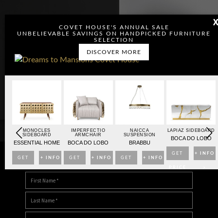
COVET HOUSE'S ANNUAL SALE
UNBELIEVABLE SAVINGS ON HANDPICKED FURNITURE
SELECTION
DISCOVER MORE
OARD
MONOCLES
IMPERFECTIO
NAICCA
LAPIAZ SIDEBOARD
SIDEBOARD
ARMCHAIR
SUSPENSION
BO
BOCA DO LOBO
ESSENTIAL HOME
BOCA DO LOBO
BRABBU
NFO
GET
+ INFO
GET
+ INFO
GET
+ INFO
GET
+ INFO
DOWNLOAD DREAMS TO MANSIONS
>
PRICE
>
PRICE
>
PRICE
>
PRICE
>
>
>
>
>