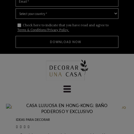
Check here to indicate that you have read and agree to
Terms & Conditions/Privacy Policy.
Skip
to
content
CASA LUJUOSA EN HONG-KONG: BAÑO
PODEROSO Y EXCLUSIVO
IDEAS PARA DECORAR