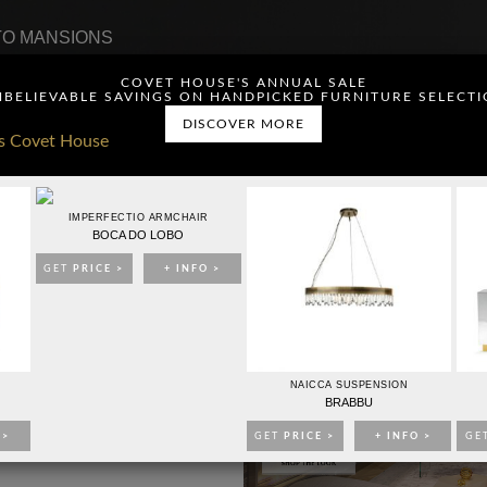
O MANSIONS
COVET HOUSE'S ANNUAL SALE
BELIEVABLE SAVINGS ON HANDPICKED FURNITURE SELECT
DISCOVER MORE
ou have read and agree to
IMPERFECTIO ARMCHAIR
BOCA DO LOBO
GET
PRICE >
+ INFO >
CONTACTO
PUBLICIDAD
NAICCA SUSPENSION
BRABBU
 >
GET
PRICE >
+ INFO >
GE