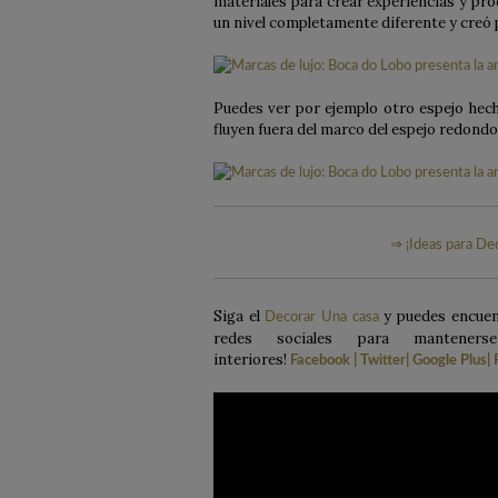
materiales para crear experiencias y prod
un nivel completamente diferente y creó p
Puedes ver por ejemplo otro espejo hecho
fluyen fuera del marco del espejo redondo
⇒ ¡Ideas para De
Siga el
y puedes encuent
Decorar Una casa
redes sociales para mantener
interiores!
Facebook
|
Twitter
|
Google Plus
|