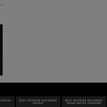
 +
EST INTERIOR DESIGNERS
BEST INTERIOR DESIGNERS
BEST INTER
FRANCE
FROM UNITED KINGDOM
I