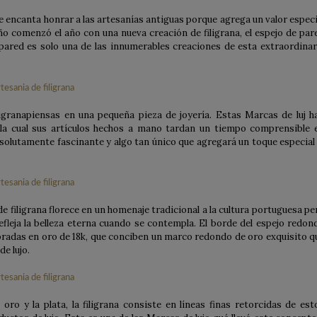
e encanta honrar a las artesanías antiguas porque agrega un valor especi
eño comenzó el año con una nueva creación de filigrana, el espejo de par
ared es solo una de las innumerables creaciones de esta extraordinar
ligranapiensas en una pequeña pieza de joyería. Estas Marcas de luj h
 la cual sus artículos hechos a mano tardan un tiempo comprensible 
bsolutamente fascinante y algo tan único que agregará un toque especial 
 filigrana florece en un homenaje tradicional a la cultura portuguesa pe
refleja la belleza eterna cuando se contempla. El borde del espejo redon
oradas en oro de 18k, que conciben un marco redondo de oro exquisito q
e lujo.
oro y la plata, la filigrana consiste en líneas finas retorcidas de est