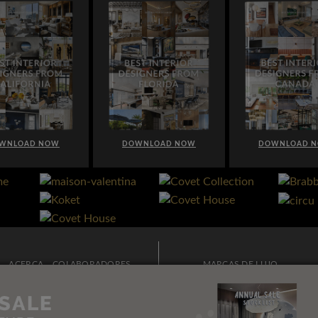
DOWNLOAD NOW
DOWNLOAD NOW
ACERCA
COLABORADORES
MARCAS DE LUJO
PUBLICIDAD
BOLETÍN
MODA Y ESTILO DE VIDA
CONTACTO
ARQUITECTURA E
INTERIORISMO
POLITICAS DE PRIVACIDAD