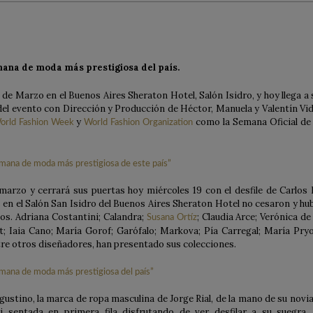
mana de moda más prestigiosa del país.
9 de Marzo en el Buenos Aires Sheraton Hotel, Salón Isidro, y hoy llega a 
 del evento con Dirección y Producción de Héctor, Manuela y Valentín Vid
y
como la Semana Oficial de 
orld Fashion Week
World Fashion Organization
marzo y cerrará sus puertas hoy miércoles 19 con el desfile de Carlos 
en el Salón San Isidro del Buenos Aires Sheraton Hotel no cesaron y hu
os. Adriana Costantini; Calandra;
; Claudia Arce; Verónica de 
Susana Ortíz
; Iaia Cano; María Gorof; Garófalo; Markova; Pía Carregal; María Pryo
re otros diseñadores, han presentado sus colecciones.
gustino, la marca de ropa masculina de Jorge Rial, de la mano de su novia
i sentada en primera fila disfrutando de ver desfilar a su suegra, 