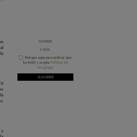
su
al
la
Marque aquí para indicar que
ha leído y acepta
Politicas De
Privacidad.
Di
bo
la
r;
 y
la