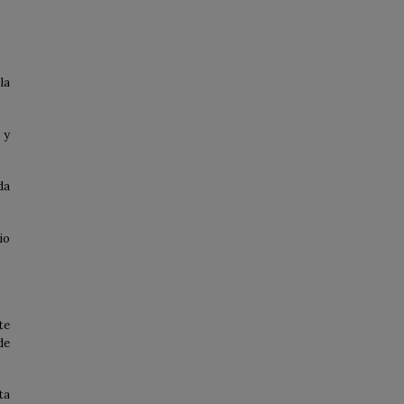
la
 y
da
io
te
de
ta