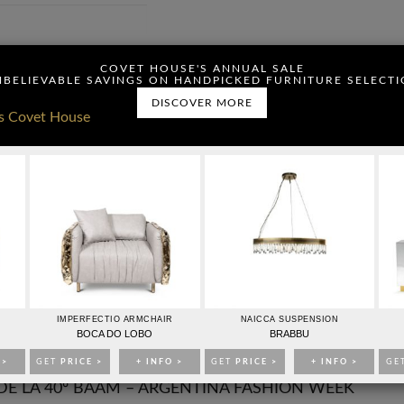
ou have read and agree to
COVET HOUSE'S ANNUAL SALE
BELIEVABLE SAVINGS ON HANDPICKED FURNITURE SELECT
DISCOVER MORE
CONTACTO
PUBLICIDAD
IMPERFECTIO ARMCHAIR
NAICCA SUSPENSION
IDEAS PARA DECORAR
EVENTOS
EBOOKS
TIENDA
BOCA DO LOBO
BRABBU
 >
GET
PRICE >
+ INFO >
GET
PRICE >
+ INFO >
GE
E LA 40º BAAM – ARGENTINA FASHION WEEK