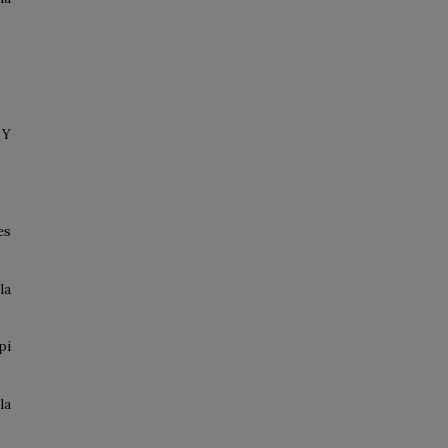
 Y
es
la
pi
la