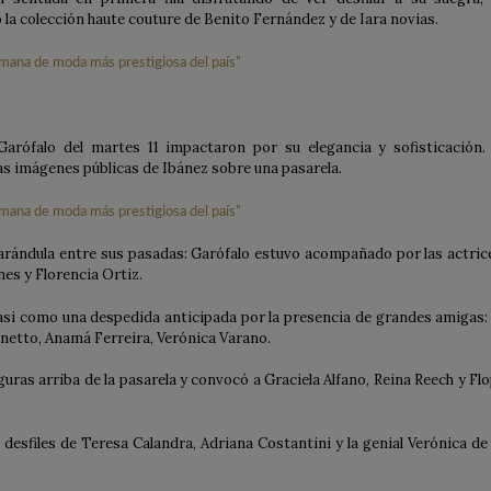
a colección haute couture de Benito Fernández y de Iara novias.
Garófalo del martes 11 impactaron por su elegancia y sofisticación.
s imágenes públicas de Ibánez sobre una pasarela.
rándula entre sus pasadas: Garófalo estuvo acompañado por las actric
nes y Florencia Ortiz.
asi como una despedida anticipada por la presencia de grandes amigas: 
 Onetto, Anamá Ferreira, Verónica Varano.
guras arriba de la pasarela y convocó a Graciela Alfano, Reina Reech y Flo
esfiles de Teresa Calandra, Adriana Costantini y la genial Verónica de 