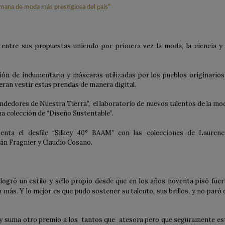
entre sus propuestas uniendo por primera vez la moda, la ciencia y 
ción de indumentaria y máscaras utilizadas por los pueblos originarios
eran vestir estas prendas de manera digital.
edores de Nuestra Tierra”, el laboratorio de nuevos talentos de la mo
na colección de “Diseño Sustentable”.
enta el desfile “Silkey 40° BAAM” con las colecciones de Laurenc
nán Fragnier y Claudio Cosano.
logró un estilo y sello propio desde que en los años noventa pisó fuer
 más. Y lo mejor es que pudo sostener su talento, sus brillos, y no paró 
7 y suma otro premio a los tantos que atesora pero que seguramente es