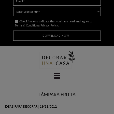
Check here to indicate that you have read and agree to
Terms & Conditions/Privacy Policy.
Skip
to
content
LÁMPARA FRITTA
IDEAS PARA DECORAR | 19/11/2012