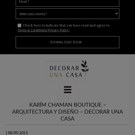
Check here to indicate that you have read and agree to
Terms & Conditions/Privacy Policy.
Skip
to
content
KARÍM CHAMAN BOUTIQUE –
ARQUITECTURA Y DISEÑO – DECORAR UNA
CASA
| 08/05/2013