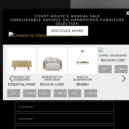
COVET HOUSE'S ANNUAL SALE
UNBELIEVABLE SAVINGS ON HANDPICKED FURNITURE
SELECTION
DISCOVER MORE
OARD
LAPIAZ SIDEBOARD
BO
BOCA DO LOBO
NFO
GET
+ INFO
MONOCLES
IMPERFECTIO
NAICCA
>
PRICE
>
SIDEBOARD
ARMCHAIR
SUSPENSION
ESSENTIAL HOME
BOCA DO LOBO
BRABBU
>
GET
+ INFO
GET
+ INFO
GET
+ INFO
DOWNLOAD DREAMS TO MANSIONS
PRICE
>
PRICE
>
PRICE
>
>
>
>