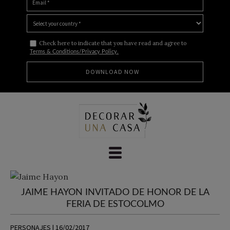
Check here to indicate that you have read and agree to
Terms & Conditions/Privacy Policy.
Skip
to
content
JAIME HAYON INVITADO DE HONOR DE LA
FERIA DE ESTOCOLMO
PERSONAJES | 16/02/2017