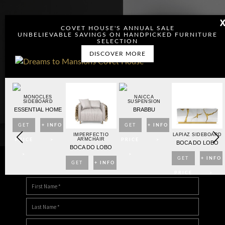
COVET HOUSE'S ANNUAL SALE
UNBELIEVABLE SAVINGS ON HANDPICKED FURNITURE
SELECTION
DISCOVER MORE
MONOCLES
NAICCA
SIDEBOARD
SUSPENSION
ESSENTIAL HOME
BRABBU
GET
+ INFO
GET
+ INFO
OARD
IMPERFECTIO
LAPIAZ SIDEBOARD
ARMCHAIR
PRICE
>
PRICE
>
BO
BOCA DO LOBO
BOCA DO LOBO
>
>
NFO
GET
+ INFO
GET
+ INFO
DOWNLOAD DREAMS TO MANSIONS
>
PRICE
>
PRICE
>
>
>