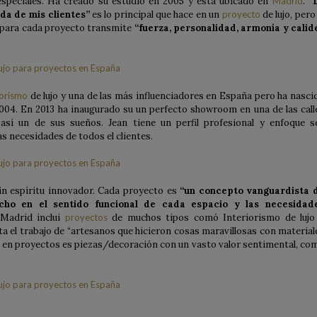
 especiales. Ha creado su estudio en 2005 y esta ubicado en
Madrid
.
“
vida de mis clientes”
es lo principal que hace en un
proyecto
de lujo, pero 
o para cada proyecto transmite
“fuerza, personalidad, armonía y calid
iorismo
de lujo y una de las más influenciadores en España pero ha nasci
04. En 2013 ha inaugurado su un perfecto showroom en una de las call
así un de sus sueños. Jean tiene un perfil profesional y enfoque s
as necesidades de todos el clientes.
 in espíritu innovador. Cada proyecto es
“un concepto vanguardista 
cho en el sentido funcional de cada espacio y las necesidad
 Madrid inclui
proyectos
de muchos tipos comó Interiorismo de lujo
ta el trabajo de “artesanos que hicieron cosas maravillosas con material
pal en proyectos es piezas/decoración con un vasto valor sentimental, co