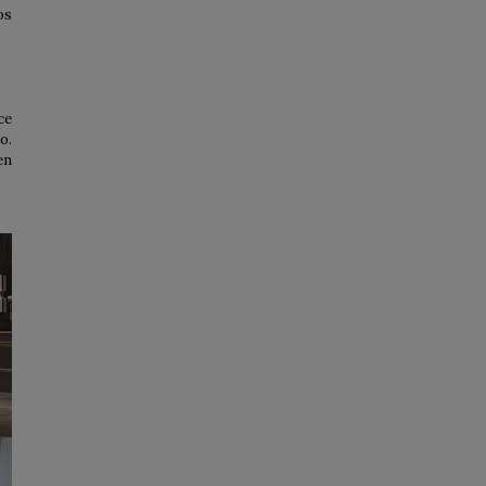
os
ce
o.
en