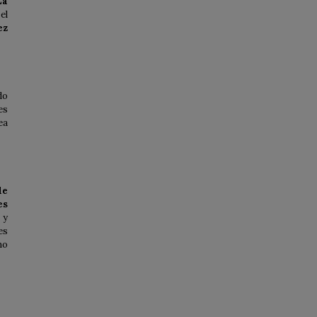
La
el
ez
do
es
ea
de
es
 y
es
mo