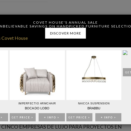
ou have read and agree to
COVET HOUSE'S ANNUAL SALE
.
NBELIEVABLE SAVINGS ON HANDPICKED FURNITURE SELECTI
DISCOVER MORE
CONTACTO
PUBLICIDAD
GE
IMPERFECTIO ARMCHAIR
NAICCA SUSPENSION
IDEAS PARA DECORAR
EVENTOS
EBOOKS
TIENDA
BOCA DO LOBO
BRABBU
 >
GET
PRICE >
+ INFO >
GET
PRICE >
+ INFO >
: CINCO EMPRESAS DE LUJO PARA PROYECTOS EN