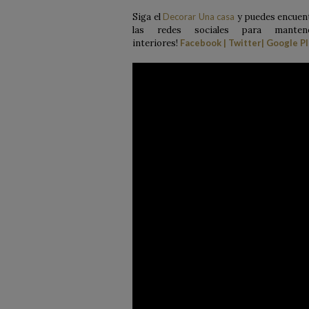
Siga el
Decorar Una casa
y puedes encuent
las redes sociales para mante
interiores!
Facebook
|
Twitter
|
Google P