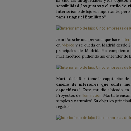
ha sido las antigüedades y los objetos
sensibilidad, los gustos y el estilo de 
Interiorismo de lujo es importante, per
para atingir el Equilibrio”
.
Jean Porsche una persona que hace
Inter
en
México
y se queda en Madrid desde 20
principales de Madrid. Ha cumpliento 
multifacético, pudiendo así entender de l
Marta de la Rica tiene la capptación de
diseño de interiores que cuida mu
específicas”.
Este estudio ubicado en
Proyectos de
illuminación
. Marta le encan
simples y naturales”. Su objetivo princi
regalos.