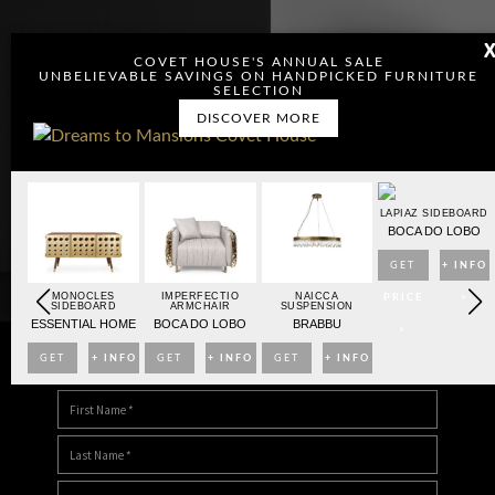
COVET HOUSE'S ANNUAL SALE
UNBELIEVABLE SAVINGS ON HANDPICKED FURNITURE
SELECTION
DISCOVER MORE
OARD
LAPIAZ SIDEBOARD
BO
BOCA DO LOBO
NFO
GET
+ INFO
MONOCLES
IMPERFECTIO
NAICCA
>
PRICE
>
SIDEBOARD
ARMCHAIR
SUSPENSION
ESSENTIAL HOME
BOCA DO LOBO
BRABBU
>
GET
+ INFO
GET
+ INFO
GET
+ INFO
DOWNLOAD DREAMS TO MANSIONS
PRICE
>
PRICE
>
PRICE
>
>
>
>