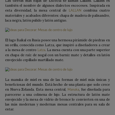
Las tierras más bajas de Escocia se llaman Lallans. Lallans es
también el nombre de algunos dialectos escoceses. Inspirada en
esta diversidad, la mesa central de
combina cuatro
LALLAN
materiales y acabados diferentes: chapa de madera de palisandro,
laca negra, latón pulido y latón antiguo.
El lago Baikal en Rusia posee una hermosa pirámide de piedras en
su orilla, conocida como Latza, que inspiró a diseñadores a crear
a la mesa de centro
. La mesa cuenta con una parte superior
Latza
en chapa de raíz de nogal con un barniz mate y detalles en latón
envejecido cepillado martillado mate.
La manuka de miel es una de las formas de miel más únicas y
beneficiosas del mundo. Está hecho de una planta que solo crece
en Nueva Zelanda. Esta mesa central,
, fue diseñada para
Manuka
parecerse a una colmena de lujo. La estructura de latón mate
envejecido y la mesa de vidrio de bronce lo convierten en una de
las más modernas y modernas mesas centrales para su sala de
estar.