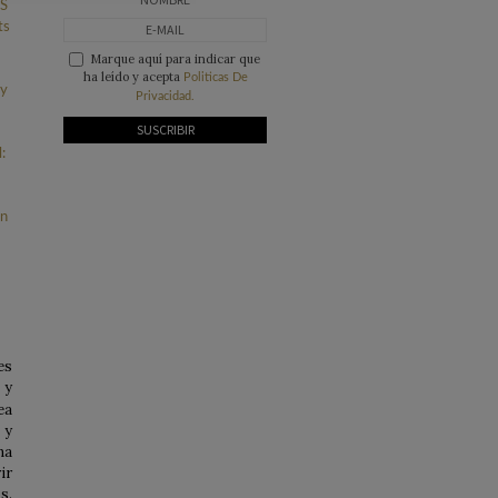
Marque aquí para indicar que
ha leído y acepta
Politicas De
Privacidad.
es
 y
ea
 y
na
ir
s.