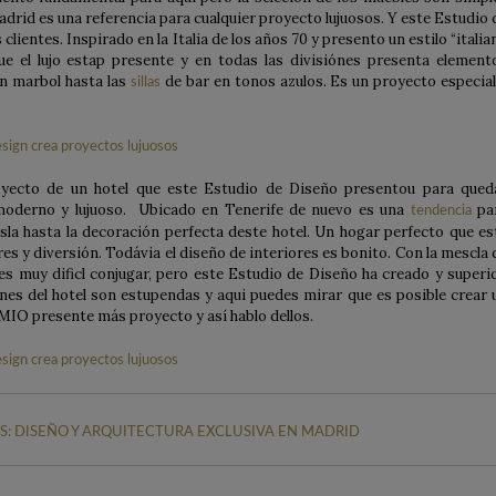
rid es una referencia para cualquier proyecto lujuosos. Y este Estudio 
clientes. Inspirado en la Italia de los años 70 y presento un estilo “italia
e el lujo estap presente y en todas las divisiónes presenta element
n marbol hasta las
de bar en tonos azulos. Es un proyecto especial
sillas
royecto de un hotel que este Estudio de Diseño presentou para qued
 moderno y lujuoso. Ubicado en Tenerife de nuevo es una
pa
tendencia
sla hasta la decoración perfecta deste hotel. Un hogar perfecto que es
es y diversión. Todávia el diseño de interiores es bonito. Con la mescla 
 es muy dificl conjugar, pero este Estudio de Diseño ha creado y superi
ónes del hotel son estupendas y aqui puedes mirar que es posible crear 
MIO presente más proyecto y así hablo dellos.
: DISEÑO Y ARQUITECTURA EXCLUSIVA EN MADRID