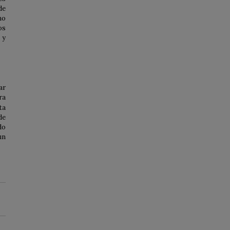
de
no
os
 y
ar
ra
ta
de
do
un