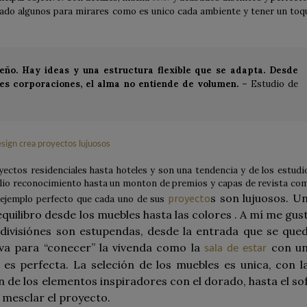
nado algunos para mirares como es unico cada ambiente y tener un toq
ño. Hay ideas y una estructura flexible que se adapta. Desde
des corporaciones, el alma no entiende de volumen.
– Estudio de
yectos residenciales hasta hoteles y son una tendencia y de los estudi
lio reconocimiento hasta un monton de premios y capas de revista co
proyecto
s son lujuosos. U
l ejemplo perfecto que cada uno de sus
equilibro desde los muebles hasta las colores . A mí me gus
divisiónes son estupendas, desde la entrada que se que
iva para “conecer” la vivenda como la
con u
sala de estar
s perfecta. La seleción de los muebles es unica, con l
 de los elementos inspiradores con el dorado, hasta el so
 mesclar el proyecto.