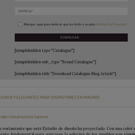
Marque aquí para indicar que ha leído y acepta
Politicas De Privacidad*
[simplehidden type "Catalogue"]
[simplehidden sub_type "Brand Catalogue"]
[simplehidden title "Download Catalogue Blog Article"]
UOSOS Y ELEGANTES PARA DISFRUTARES EN MADRID
n restaurante que este Estudio de diseño ha proyectado. Con una color 
ento fundamental para aqui pero la seleción de los muebles son simpl