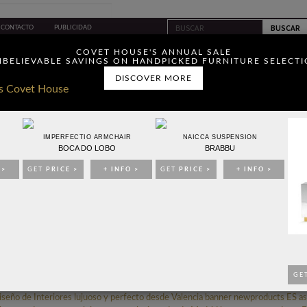
CONTACTO
PUBLICIDAD
ou have read and agree to
COVET HOUSE'S ANNUAL SALE
BELIEVABLE SAVINGS ON HANDPICKED FURNITURE SELECT
DISCOVER MORE
IMPERFECTIO ARMCHAIR
NAICCA SUSPENSION
BOCA DO LOBO
BRABBU
IDEAS PARA DECORAR
EVENTOS
EBOOKS
TIENDA
 >
GET
PRICE >
+ INFO >
GET
PRICE >
+ INFO >
E INTERIORES: ILMIO DESIGN CREA PROYECTOS
LUJUOSOS
GE