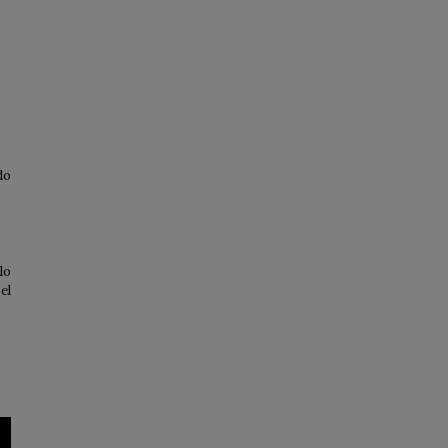
do
lo
el