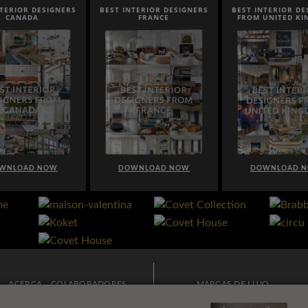
NTERIOR DESIGNERS
BEST INTERIOR DESIGNERS
BEST INTERIOR DE
CANADA
FRANCE
FROM UNITED K
WNLOAD NOW
DOWNLOAD NOW
DOWNLOAD 
ACERCA
COLABORADORES
MARCAS DE LUJO
PUBLICIDAD
BOLETÍN
MODA Y ESTILO DE VIDA