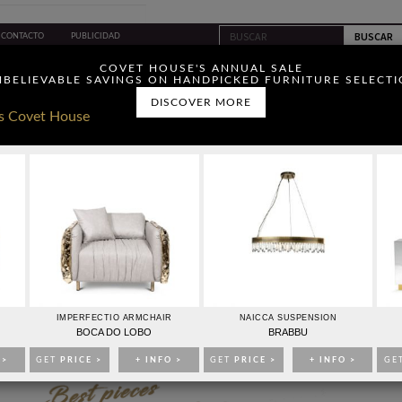
CONTACTO
PUBLICIDAD
ou have read and agree to
COVET HOUSE'S ANNUAL SALE
BELIEVABLE SAVINGS ON HANDPICKED FURNITURE SELECT
DISCOVER MORE
IDEAS PARA DECORAR
EVENTOS
EBOOKS
TIENDA
ACQUES GARCIA LO MEJOR INTERIORISMO DE LUJO
IMPERFECTIO ARMCHAIR
NAICCA SUSPENSION
BOCA DO LOBO
BRABBU
 >
GET
PRICE >
+ INFO >
GET
PRICE >
+ INFO >
GE