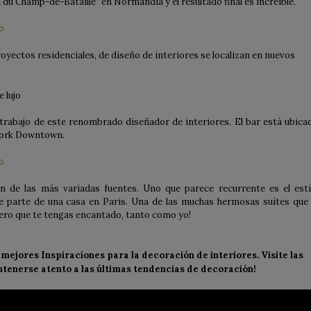
du Champ-de-Bataille” en Normandía y el resultado final es increíble.
oyectos residenciales, de diseño de interiores se localizan en nuevos
trabajo de este renombrado diseñador de interiores. El bar está ubica
York Downtown.
ón de las más variadas fuentes. Uno que parece recurrente es el esti
e parte de una casa en Paris. Una de las muchas hermosas suites que 
ero que te tengas encantado, tanto como yo!
mejores Inspiracíones para la decoración de interiores. Visite las
ntenerse atento a las últimas tendencias de decoración!