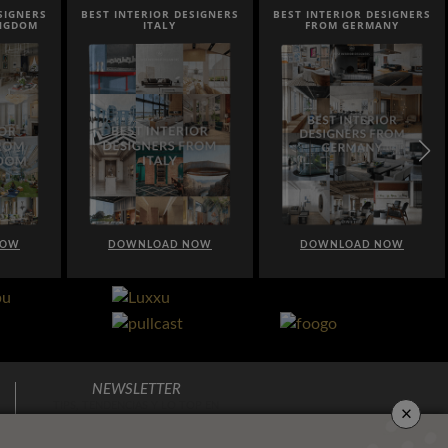
SIGNERS
BEST INTERIOR DESIGNERS
BEST INTERIOR DESIGNERS
INGDOM
ITALY
FROM GERMANY
NOW
DOWNLOAD NOW
DOWNLOAD NOW
NEWSLETTER
×
TIPS, TENDENCIAS Y LO TOP EN
DECORACIÓN
DIRECTO A TU BUZÓN DE CORREO