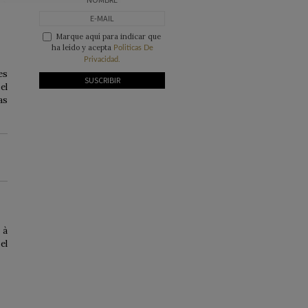
Marque aquí para indicar que
ha leído y acepta
Politicas De
Privacidad.
es
el
as
 à
el