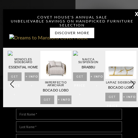
COVET HOUSE'S ANNUAL SALE
UNBELIEVABLE SAVINGS ON HANDPICKED FURNITURE
SELECTION
DISCOVER MORE
MONOCLES
NAICCA
SIDEBOARD
SUSPENSION
ESSENTIAL HOME
BRABBU
GET
+ INFO
GET
+ INFO
OARD
IMPERFECTIO
LAPIAZ SIDEBOARD
ARMCHAIR
PRICE
>
PRICE
>
BO
BOCA DO LOBO
BOCA DO LOBO
>
>
NFO
GET
+ INFO
GET
+ INFO
DOWNLOAD DREAMS TO MANSIONS
>
PRICE
>
PRICE
>
>
>