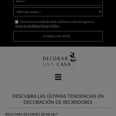
Check here to indicate that you have read and agree to
Terms & Conditions/Privacy Policy.
Skip
to
content
DESCUBRA LAS ÚLTIMAS TENDENCIAS EN
DECORACIÓN DE RECIBIDORES
IDEAS PARA DECORAR | 28/04/2017