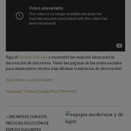
Siga el
y encuentre las mejores ideas para la
Decorar Una casa
decoración de interiores. Visite las páginas de las redes sociales
para mantenerse atento a las últimas tendencias de decoración!
¡Suscríbase a nuestro boletín!
Facebook
|
Twitter
|
Google Plus
|
Pinterest
|
«
ENCÁNTESE CON ESTA
PRECIOSA SELECCIÓN DE
ESPEJOS ELEGANTES