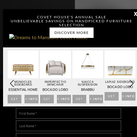
COVET HOUSE'S ANNUAL SALE
UNBELIEVABLE SAVINGS ON HANDPICKED FURNITURE
SELECTION
DISCOVER MORE
OARD
MONOCLES
IMPERFECTIO
NAICCA
LAPIAZ SIDEBOARD
SIDEBOARD
ARMCHAIR
SUSPENSION
BO
BOCA DO LOBO
ESSENTIAL HOME
BOCA DO LOBO
BRABBU
NFO
GET
+ INFO
GET
+ INFO
GET
+ INFO
GET
+ INFO
DOWNLOAD DREAMS TO MANSIONS
>
PRICE
>
PRICE
>
PRICE
>
PRICE
>
>
>
>
>