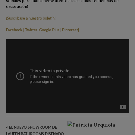
sociales para mantenerse atento a las últimas tendencias de
decoración!
¡Suscríbase a nuestro boletín!
Facebook
|
Twitter
|
Google Plus
|
Pinterest
|
«
EL NUEVO SHOWROOM DE
LAUFEN BATHROOMS DISEÑADO