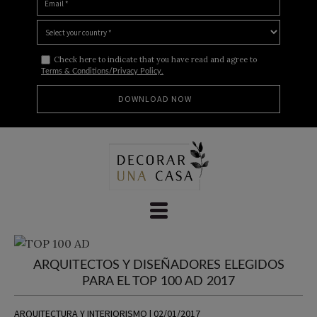
Check here to indicate that you have read and agree to
Terms & Conditions/Privacy Policy.
Skip
to
content
ARQUITECTOS Y DISEÑADORES ELEGIDOS
PARA EL TOP 100 AD 2017
ARQUITECTURA Y INTERIORISMO | 02/01/2017