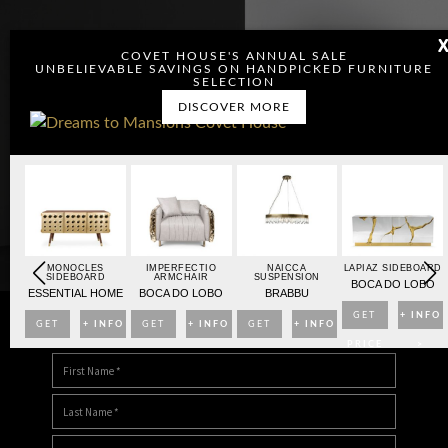
COVET HOUSE'S ANNUAL SALE
UNBELIEVABLE SAVINGS ON HANDPICKED FURNITURE
SELECTION
DISCOVER MORE
OARD
MONOCLES
IMPERFECTIO
NAICCA
LAPIAZ SIDEBOARD
SIDEBOARD
ARMCHAIR
SUSPENSION
BO
BOCA DO LOBO
ESSENTIAL HOME
BOCA DO LOBO
BRABBU
NFO
GET
+ INFO
GET
+ INFO
GET
+ INFO
GET
+ INFO
DOWNLOAD DREAMS TO MANSIONS
>
PRICE
>
PRICE
>
PRICE
>
PRICE
>
>
>
>
>