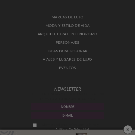
MARCAS DE LUJO
MODA Y ESTILO DE VIDA
ARQUITECTURA E INTERIORISMO
PERSONAJES
IDEAS PARA DECORAR
VIAJES Y LUGARES DE LUJO
EVENTOS
NEWSLETTER
TIPS, TENDENCIAS Y LO TOP EN DECORACIÓN
DIRECTO A TU BUZÓN DE CORREO
Marque aquí para indicar que ha leído y
×
acepta
Politicas De Privacidad.