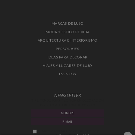
MARCAS DE LUJO
MODA Y ESTILO DE VIDA
ARQUITECTURA E INTERIORISMO
PERSONAJES
IDEAS PARA DECORAR
VIAJES Y LUGARES DE LUJO
EVENTOS
NEWSLETTER
TIPS, TENDENCIAS Y LO TOP EN DECORACIÓN
DIRECTO A TU BUZÓN DE CORREO
Marque aquí para indicar que ha leído y