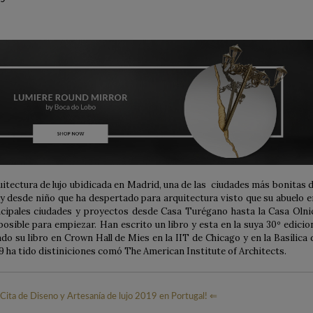
uitectura de lujo ubidicada en Madrid, una de las ciudades más bonitas d
 y desde niño que ha despertado para arquitectura visto que su abuelo e
incipales ciudades y proyectos desde Casa Turégano hasta la Casa Olni
osible para empiezar. Han escrito un libro y esta en la suya 30º edicio
do su libro en Crown Hall de Mies en la IIT de Chicago y en la Basílica 
9 ha tido distiniciones comó The American Institute of Architects.
 Cita de Diseno y Artesanía de lujo 2019 en Portugal! ⇐