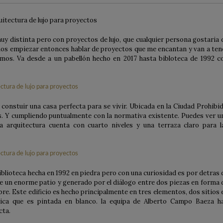
y distinta pero con proyectos de lujo, que cualquier persona gostaria 
os empiezar entonces hablar de proyectos que me encantan y van a ten
mos. Va desde a un pabellón hecho en 2017 hasta bibloteca de 1992 c
onstuir una casa perfecta para se vivir. Ubicada en la Ciudad Prohibid
s. Y cumpliendo puntualmente con la normativa existente. Puedes ver u
a arquitectura cuenta con cuarto niveles y una terraza claro para l
blioteca hecha en 1992 en piedra pero con una curiosidad es por detras 
e un enorme patio y generado por el diálogo entre dos piezas en forma 
ibre. Este edificio es hecho principalmente en tres elementos, dos sitios 
álica que es pintada en blanco. la equipa de Alberto Campo Baeza h
cta.