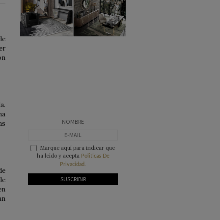
de
er
on
a.
na
as
Marque aquí para indicar que
ha leído y acepta
Politicas De
Privacidad.
de
de
en
an