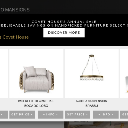
O MANSIONS
COVET HOUSE'S ANNUAL SALE
BELIEVABLE SAVINGS ON HANDPICKED FURNITURE SELECT
DISCOVER MORE
ou have read and agree to
CONTACTO
PUBLICIDAD
IMPERFECTIO ARMCHAIR
NAICCA SUSPENSION
BOCA DO LOBO
BRABBU
 >
GET
PRICE >
+ INFO >
GET
PRICE >
+ INFO >
GE