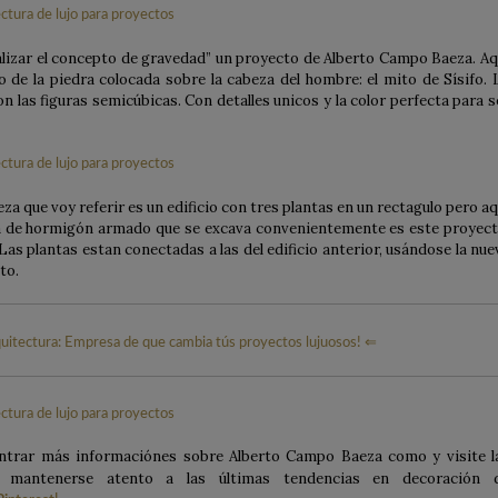
alizar el concepto de gravedad” un proyecto de Alberto Campo Baeza. Aq
o de la piedra colocada sobre la cabeza del hombre: el mito de Sísifo. 
 las figuras semicúbicas. Con detalles unicos y la color perfecta para s
 que voy referir es un edificio con tres plantas en un rectagulo pero aq
ja de hormigón armado que se excava convenientemente es este proyect
Las plantas estan conectadas a las del edificio anterior, usándose la nue
to.
uitectura: Empresa de que cambia tús proyectos lujuosos! ⇐
trar más informaciónes sobre Alberto Campo Baeza como y visite l
a mantenerse atento a las últimas tendencias en decoración 