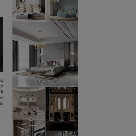
el
ra
ck
né
de