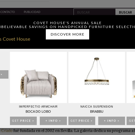
CONTACTO
PUBLICIDAD
ou have read and agree to
COVET HOUSE'S ANNUAL SALE
BELIEVABLE SAVINGS ON HANDPICKED FURNITURE SELECT
DISCOVER MORE
IDEAS PARA DECORAR
EVENTOS
EBOOKS
TIENDA
 >
LERÍA DE ARTE CONTEMPORÁNEO EN SEVILLA
IMPERFECTIO ARMCHAIR
NAICCA SUSPENSION
14
BOCA DO LOBO
BRABBU
GET
PRICE >
+ INFO >
GET
PRICE >
+ INFO >
GE
fué fundada en el 2002 en Sevilla. La galería dedica su programa a 
 Criado