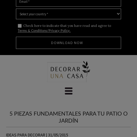
Check here to indicate that you have read and agree to
Terms & Conditions/Privacy Policy.
Skip
to
content
5 PIEZAS FUNDAMENTALES PARA TU PATIO O
JARDÍN
IDEAS PARA DECORAR | 31/05/2015