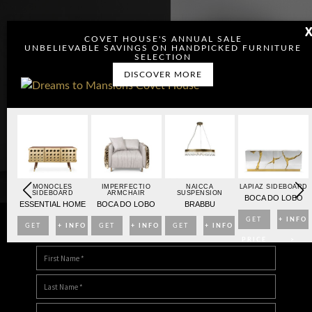
COVET HOUSE'S ANNUAL SALE
UNBELIEVABLE SAVINGS ON HANDPICKED FURNITURE
SELECTION
DISCOVER MORE
OARD
MONOCLES
IMPERFECTIO
NAICCA
LAPIAZ SIDEBOARD
SIDEBOARD
ARMCHAIR
SUSPENSION
BO
BOCA DO LOBO
ESSENTIAL HOME
BOCA DO LOBO
BRABBU
NFO
GET
+ INFO
GET
+ INFO
GET
+ INFO
GET
+ INFO
DOWNLOAD DREAMS TO MANSIONS
>
PRICE
>
PRICE
>
PRICE
>
PRICE
>
>
>
>
>