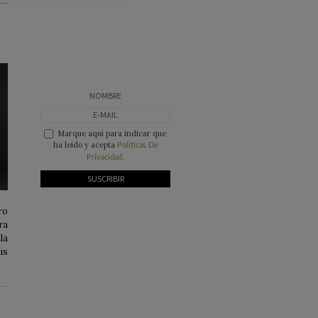
Marque aquí para indicar que
ha leído y acepta
Politicas De
Privacidad.
ro
ra
la
us