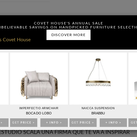
ou have read and agree to
COVET HOUSE'S ANNUAL SALE
BELIEVABLE SAVINGS ON HANDPICKED FURNITURE SELECT
DISCOVER MORE
CONTACTO
PUBLICIDAD
IMPERFECTIO ARMCHAIR
NAICCA SUSPENSION
IDEAS PARA DECORAR
EVENTOS
EBOOKS
TIENDA
BOCA DO LOBO
BRABBU
 >
GET
PRICE >
+ INFO >
GET
PRICE >
+ INFO >
GE
ESTUDIO SCALA UNA FIRMA QUE TE VÁ A INSPIRAR