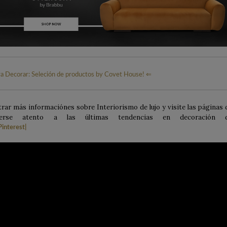
ra Decorar: Seleción de productos by Covet House! ⇐
ar más informaciónes sobre Interiorismo de lujo y visite las páginas 
nerse atento a las últimas tendencias en decoración 
Pinterest
|