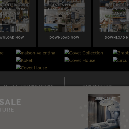
OWNLOAD NOW
DOWNLOAD NOW
DOWNLOAD
ACERCA
COLABORADORES
MARCAS DE LUJO
PUBLICIDAD
BOLETÍN
MODA Y ESTILO DE VIDA
CONTACTO
ARQUITECTURA E
INTERIORISMO
POLITICAS DE PRIVACIDAD
PERSONAJES
MAPA DEL SITIO
IDEAS PARA DECORAR
VIAJES Y LUGARES DE LUJO