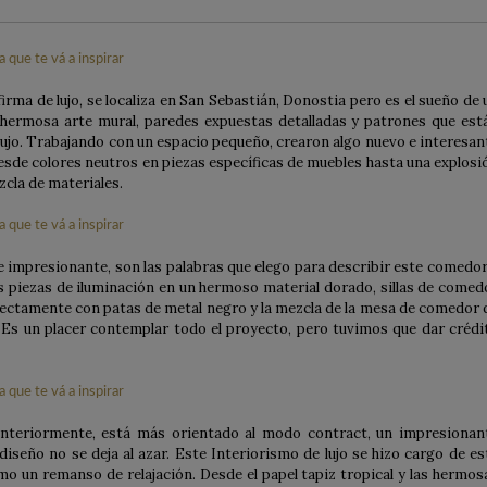
irma de lujo, se localiza en San Sebastián, Donostia pero es el sueño de 
 hermosa arte mural, paredes expuestas detalladas y patrones que est
lujo. Trabajando con un espacio pequeño, crearon algo nuevo e interesan
de colores neutros en piezas específicas de muebles hasta una explosi
zcla de materiales.
mpresionante, son las palabras que elego para describir este comedor
as piezas de iluminación en un hermoso material dorado, sillas de comed
fectamente con patas de metal negro y la mezcla de la mesa de comedor 
. Es un placer contemplar todo el proyecto, pero tuvimos que dar crédi
anteriormente, está más orientado al modo contract, un impresionan
iseño no se deja al azar. Este Interiorismo de lujo se hizo cargo de es
o un remanso de relajación. Desde el papel tapiz tropical y las hermos