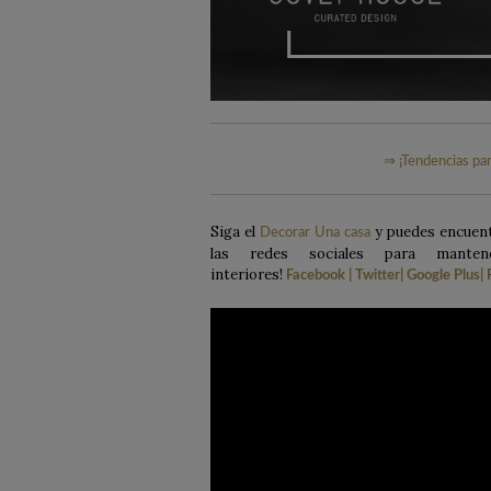
⇒ ¡Tendencias pa
Siga el
y puedes encuentr
Decorar Una casa
las redes sociales para mante
interiores!
Facebook
|
Twitter
|
Google Plus
|