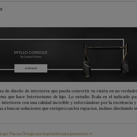
19
a de diseño de interiores que pueda convertir tu visión en un verdade
rma que hace Interiorismo de lujo. Lo estudio Scala es el indicado pa
interiores con una calidad increíble y esforzándose por la excelencia y 
ma a buscar soluciones que enriquezcan los espacios, incluso diseñando s
e Lujo: Pascua Ortega una inspiración para proyectos! ⇐