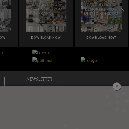
 NOW
DOWNLOAD NOW
DOWNLOAD NOW
NEWSLETTER
×
TIPS, TENDENCIAS Y LO TOP EN
DECORACIÓN
DIRECTO A TU BUZÓN DE CORREO
Marque aquí para indicar que ha
leído y acepta
Politicas De Privacidad.