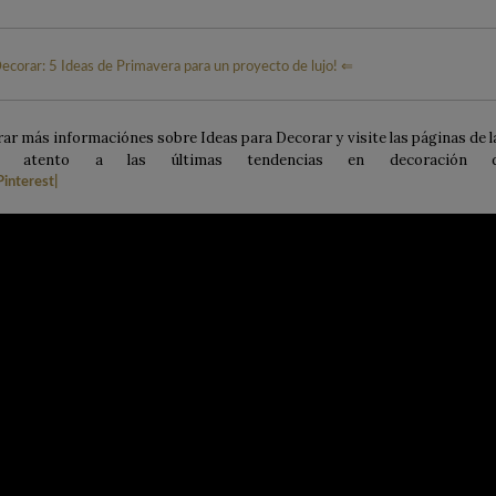
ecorar: 5 Ideas de Primavera para un proyecto de lujo! ⇐
ar más informaciónes sobre Ideas para Decorar y visite las páginas de l
se atento a las últimas tendencias en decoración 
Pinterest
|