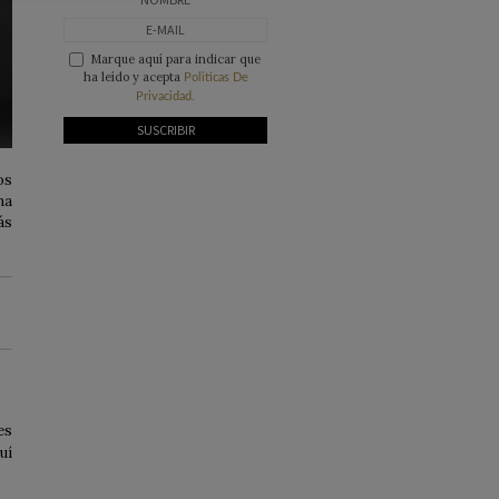
Marque aquí para indicar que
ha leído y acepta
Politicas De
Privacidad.
os
na
ás
es
uí