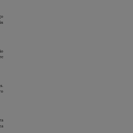
go
ús
io
re
s.
ro
ra
za