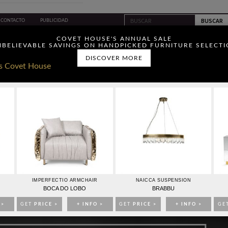
CONTACTO
PUBLICIDAD
ou have read and agree to
COVET HOUSE'S ANNUAL SALE
BELIEVABLE SAVINGS ON HANDPICKED FURNITURE SELECT
DISCOVER MORE
IDEAS PARA DECORAR
EVENTOS
EBOOKS
TIENDA
SAS DE CENTRO PARA DECORAR UNA SALA DE LUJO
IMPERFECTIO ARMCHAIR
NAICCA SUSPENSION
BOCA DO LOBO
BRABBU
 >
GET
PRICE >
+ INFO >
GET
PRICE >
+ INFO >
GE