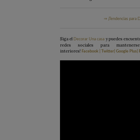
⇒ ¡Tendencias para D
Siga el
y puedes encuentr
Decorar Una casa
redes sociales para mantener
interiores!
Facebook
|
Twitter
|
Google Plus
|