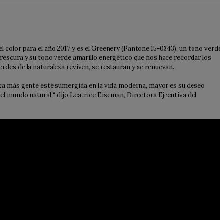
el color para el año 2017 y es el Greenery (Pantone 15-0343), un tono verd
 frescura y su tono verde amarillo energético que nos hace recordar los
rdes de la naturaleza reviven, se restauran y se renuevan.
anta más gente esté sumergida en la vida moderna, mayor es su deseo
del mundo natural “, dijo Leatrice Eiseman, Directora Ejecutiva del