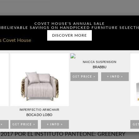
ou have read and agree to
COVET HOUSE'S ANNUAL SALE
BELIEVABLE SAVINGS ON HANDPICKED FURNITURE SELECT
DISCOVER MORE
CONTACTO
PUBLICIDAD
NAICCA SUSPENSION
BRABBU
GET
PRICE >
+ INFO >
IMPERFECTIO ARMCHAIR
IDEAS PARA DECORAR
EVENTOS
EBOOKS
TIENDA
BOCA DO LOBO
 >
GET
PRICE >
+ INFO >
GE
 2017 POR EL INSTITUTO PANTEONE: GREENERY