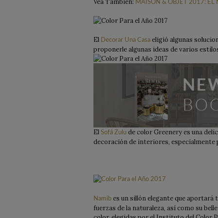
Vea También:
MAISON & OBJET 2017: E
El
eligió algunas solucio
Decorar Una Casa
proponerle algunas ideas de varios esti
El
de color Greenery es una delic
Sofá Zulu
decoración de interiores, especialmente p
es un sillón elegante que aportará t
Namib
fuerzas de la naturaleza, así como su be
color, elegidas por el Instituto del Color