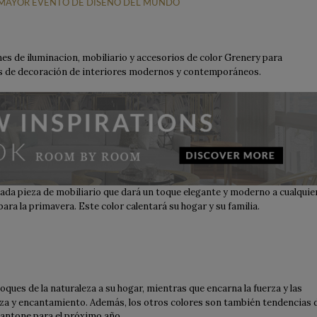
L MAYOR EVENTO DE DISEÑO DEL MUNDO
nes de iluminacion, mobiliario y accesorios de color Grenery para
los de decoración de interiores modernos y contemporáneos.
ada pieza de mobiliario que dará un toque elegante y moderno a cualquie
ara la primavera. Este color calentará su hogar y su familia.
oques de la naturaleza a su hogar, mientras que encarna la fuerza y las
lleza y encantamiento. Además, los otros colores son también tendencias 
 Pantone para el próximo año.